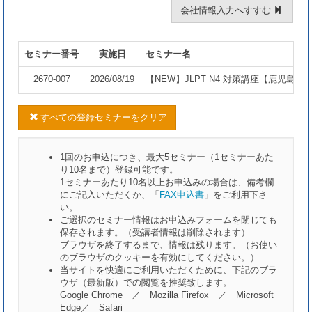
会社情報入力へすすむ
セミナー番号
実施日
セミナー名
2670-007
2026/08/19
【NEW】JLPT N4 対策講座【鹿児島
すべての登録セミナーをクリア
1回のお申込につき、最大5セミナー（1セミナーあた
り10名まで）登録可能です。
1セミナーあたり10名以上お申込みの場合は、備考欄
にご記入いただくか、「
FAX申込書
」をご利用下さ
い。
ご選択のセミナー情報はお申込みフォームを閉じても
保存されます。（受講者情報は削除されます）
ブラウザを終了するまで、情報は残ります。（お使い
のブラウザのクッキーを有効にしてください。）
当サイトを快適にご利用いただくために、下記のブラ
ウザ（最新版）での閲覧を推奨致します。
Google Chrome ／ Mozilla Firefox ／ Microsoft
Edge／ Safari