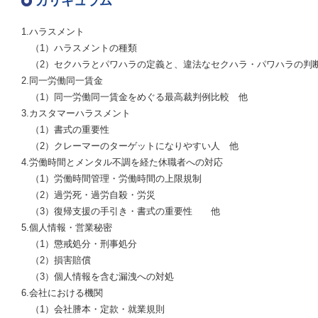
カリキュラム
1.ハラスメント
（1）ハラスメントの種類
（2）セクハラとパワハラの定義と、違法なセクハラ・パワハラの
2.同一労働同一賃金
（1）同一労働同一賃金をめぐる最高裁判例比較 他
3.カスタマーハラスメント
（1）書式の重要性
（2）クレーマーのターゲットになりやすい人 他
4.労働時間とメンタル不調を経た休職者への対応
（1）労働時間管理・労働時間の上限規制
（2）過労死・過労自殺・労災
（3）復帰支援の手引き・書式の重要性 他
5.個人情報・営業秘密
（1）懲戒処分・刑事処分
（2）損害賠償
（3）個人情報を含む漏洩への対処
6.会社における機関
（1）会社謄本・定款・就業規則