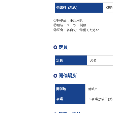
受講料（税込）
KER
①持参品：筆記用具
②服装：スーツ・制服
③昼食：各自でご準備ください
定員
定員
50名
開催場所
開催地
都城市
会場
※会場は後日お