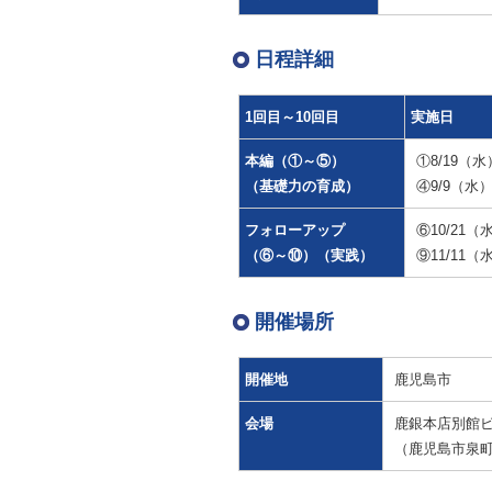
日程詳細
1回目～10回目
実施日
本編（①～⑤）
①8/19（
（基礎力の育成）
④9/9（水
フォローアップ
⑥10/21（
（⑥～⑩）（実践）
⑨11/11（
開催場所
開催地
鹿児島市
会場
鹿銀本店別館ビ
（鹿児島市泉町