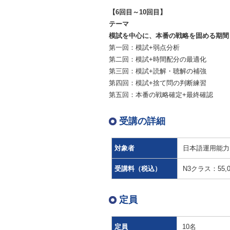
【6回目～10回目】
テーマ
模試を中心に、本番の戦略を固める期間
第一回：模試+弱点分析
第二回：模試+時間配分の最適化
第三回：模試+読解・聴解の補強
第四回：模試+捨て問の判断練習
第五回：本番の戦略確定+最終確認
受講の詳細
対象者
日本語運用能力
受講料（税込）
N3クラス：55,
定員
定員
10名