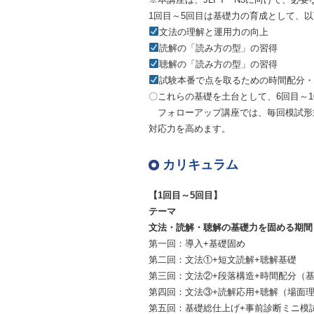
1回目～5回目は基礎力の育成として、以
文法の理解と運用力の向上
読解の「読み方の型」の習得
聴解の「読み方の型」の習得
試験本番で点を取るための時間配分・
〇これらの基礎を土台として、6回目～
フォローアップ講座では、毎回模試形
対応力を高めます。
カリキュラム
【1回目～5回目】
テーマ
文法・読解・聴解の基礎力を固める期間
第一回：導入+基礎固め
第二回：文法①+短文読解+聴解基礎
第三回：文法②+段落構造+時間配分（
第四回：文法③+読解応用+聴解（場面
第五回：基礎総仕上げ+事前診断ミニ模